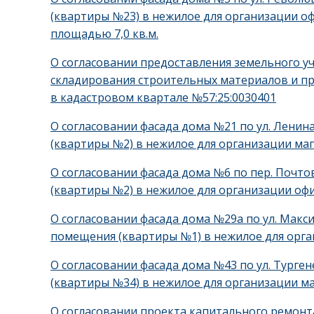
(квартиры №23) в нежилое для организации оф
площадью 7,0 кв.м.
О согласовании предоставления земельного у
складирования строительных материалов и пр
в кадастровом квартале №57:25:0030401
О согласовании фасада дома №21 по ул. Ленин
(квартиры №2) в нежилое для организации м
О согласовании фасада дома №6 по пер. Почто
(квартиры №2) в нежилое для организации оф
О согласовании фасада дома №29а по ул. Макс
помещения (квартиры №1) в нежилое для орг
О согласовании фасада дома №43 по ул. Турге
(квартиры №34) в нежилое для организации 
О согласовании проекта капитального ремонт