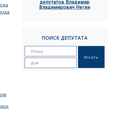
депутатов Владимир
рода
Владимирович Негин
рода
ПОИСК ДЕПУТАТА
рле
ядок