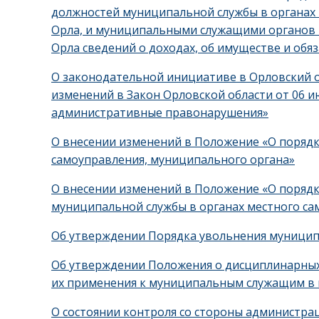
должностей муниципальной службы в органах
Орла, и муниципальными служащими органов 
Орла сведений о доходах, об имуществе и обя
О законодательной инициативе в Орловский 
изменений в Закон Орловской области от 06 и
административные правонарушения»
О внесении изменений в Положение «О поряд
самоуправления, муниципального органа»
О внесении изменений в Положение «О поряд
муниципальной службы в органах местного са
Об утверждении Порядка увольнения муниципа
Об утверждении Положения о дисциплинарных
их применения к муниципальным служащим в 
О состоянии контроля со стороны администра