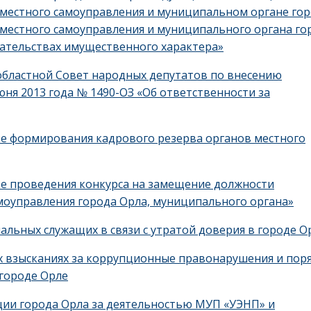
 местного самоуправления и муниципальном органе го
местного самоуправления и муниципального органа го
зательствах имущественного характера»
областной Совет народных депутатов по внесению
юня 2013 года № 1490-ОЗ «Об ответственности за
ке формирования кадрового резерва органов местного
ке проведения конкурса на замещение должности
моуправления города Орла, муниципального органа»
льных служащих в связи с утратой доверия в городе О
 взысканиях за коррупционные правонарушения и пор
городе Орле
ции города Орла за деятельностью МУП «УЭНП» и