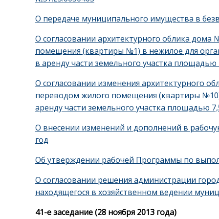
О передаче муниципального имущества в без
О согласовании архитектурного облика дома №
помещения (квартиры №1) в нежилое для орг
в аренду части земельного участка площадью 2
О согласовании изменения архитектурного обли
переводом жилого помещения (квартиры №10) 
аренду части земельного участка площадью 7,5
О внесении изменений и дополнений в рабочу
год
Об утверждении рабочей Программы по выполн
О согласовании решения администрации город
находящегося в хозяйственном ведении муни
41-е заседание (28 ноября 2013 года)