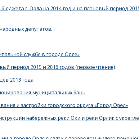
бюджета г. Орла на 2014 год и на плановый период 201
народных депутатов.
пальной службе в городе Орле»
вый период 2015 и 2016 годов (первое чтение)
цев 2013 года
ционирования муниципальных бань
вания и застройки городского округа «Город Орел»
нструкции набережных реки Оки и реки Орлик с укрепл
ции в городе Орле в связи с переводом жилого помеще