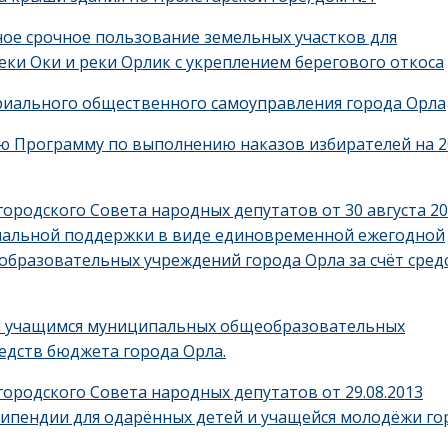
ное срочное пользование земельных участков для
ки Оки и реки Орлик с укреплением берегового откоса
риального общественного самоуправления города Орла
ю Программу по выполнению наказов избирателей на 2
ородского Совета народных депутатов от 30 августа 2
циальной поддержки в виде единовременной ежегодной
бразовательных учреждений города Орла за счёт сред
и учащимся муниципальных общеобразовательных
редств бюджета города Орла.
ородского Совета народных депутатов от 29.08.2013
ипендии для одарённых детей и учащейся молодёжи го