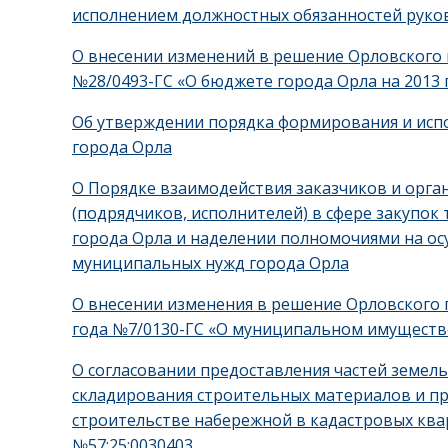
исполнением должностных обязанностей рук
О внесении изменений в решение Орловского г
№28/0493-ГС «О бюджете города Орла на 2013 
Об утверждении порядка формирования и исп
города Орла
О Порядке взаимодействия заказчиков и орга
(подрядчиков, исполнителей) в сфере закупок 
города Орла и наделении полномочиями на ос
муниципальных нужд города Орла
О внесении изменения в решение Орловского г
года №7/0130-ГС «О муниципальном имуществ
О согласовании предоставления частей земел
складирования строительных материалов и пр
строительстве набережной в кадастровых кварт
№57:25:0030403