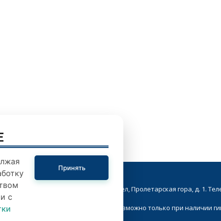
E
олжая
Принять
аботку
твом
кой Совет народных депутатов. г.Орел, Пролетарская гора, д. 1. Телеф
и с
ие в Интернете материалов сайта возможно только при наличии г
тки