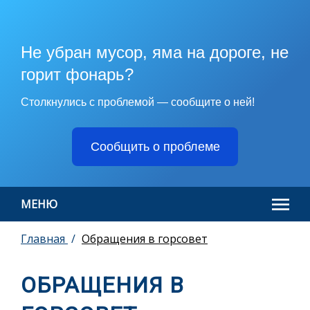
Не убран мусор, яма на дороге, не
горит фонарь?
Столкнулись с проблемой — сообщите о ней!
Сообщить о проблеме
МЕНЮ
Главная
Обращения в горсовет
ОБРАЩЕНИЯ В