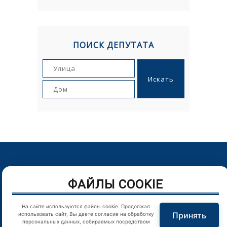
ПОИСК ДЕПУТАТА
© Орловский городской Совет народных депутатов. г.Орел,
ФАЙЛЫ COOKIE
Пролетарская гора, д. 1. Телефон: (4862) 43-25-54
Цитирование в Интернете материалов сайта возможно
На сайте используются файлы cookie. Продолжая
только при наличии гиперссылки
Принять
использовать сайт, Вы даете согласие на обработку
персональных данных, собираемых посредством