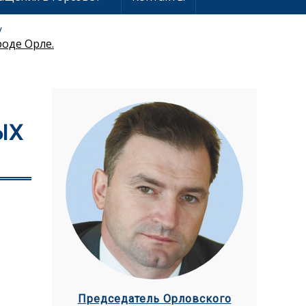
роде Орле.
ЫХ
Председатель Орловского