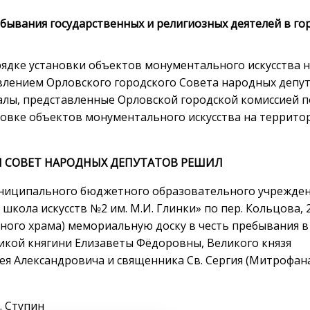
бывания государственных и религиозных деятелей в го
рядке установки объектов монументального искусства 
влением Орловского городского Совета народных депу
иалы, представленные Орловской городской комиссией п
овке объектов монументального искусства на террито
 СОВЕТ НАРОДНЫХ ДЕПУТАТОВ РЕШИЛ
униципального бюджетного образовательного учрежде
кола искусств №2 им. М.И. Глинки» по пер. Кольцова, 
ого храма) мемориальную доску в честь пребывания в
ликой княгини Елизаветы Фёдоровны, Великого князя
ея Александровича и священника Св. Сергия (Митрофан
упин