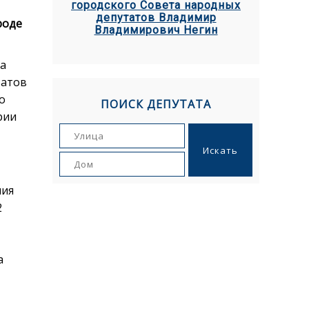
городского Совета народных
депутатов Владимир
роде
Владимирович Негин
на
татов
о
ПОИСК ДЕПУТАТА
рии
ния
2
а