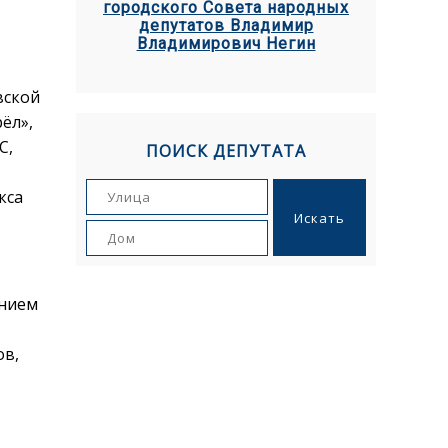
городского Совета народных
депутатов Владимир
Владимирович Негин
вской
ёл»,
С,
ПОИСК ДЕПУТАТА
кса
ением
ов,