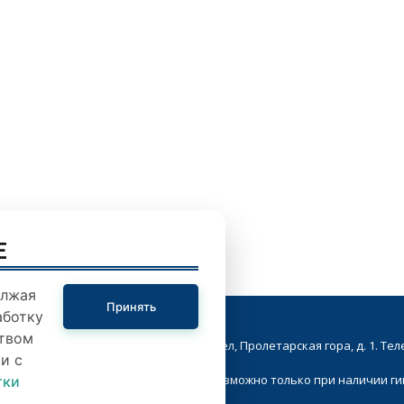
E
олжая
Принять
аботку
твом
кой Совет народных депутатов. г.Орел, Пролетарская гора, д. 1. Телеф
и с
ие в Интернете материалов сайта возможно только при наличии г
тки