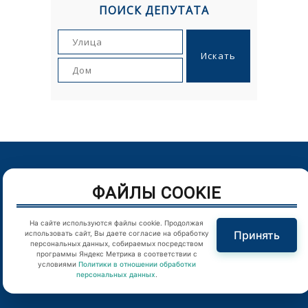
ПОИСК ДЕПУТАТА
© Орловский городской Совет народных депутатов. г.Орел,
ФАЙЛЫ COOKIE
Пролетарская гора, д. 1. Телефон: (4862) 43-25-54
Цитирование в Интернете материалов сайта возможно
На сайте используются файлы cookie. Продолжая
Принять
использовать сайт, Вы даете согласие на обработку
только при наличии гиперссылки
персональных данных, собираемых посредством
программы Яндекс Метрика в соответствии с
Отправляя любую форму на сайте, вы соглашаетесь с
условиями
Политики в отношении обработки
персональных данных
.
Политикой конфиденциальности
.