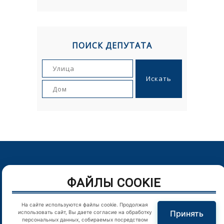
ПОИСК ДЕПУТАТА
© Орловский городской Совет народных депутатов. г.Орел,
ФАЙЛЫ COOKIE
Пролетарская гора, д. 1. Телефон: (4862) 43-25-54
Цитирование в Интернете материалов сайта возможно
На сайте используются файлы cookie. Продолжая
только при наличии гиперссылки
Принять
использовать сайт, Вы даете согласие на обработку
персональных данных, собираемых посредством