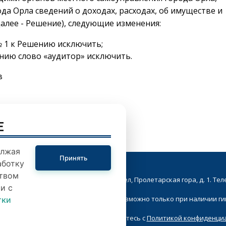
а Орла сведений о доходах, расходах, об имуществе и
алее - Решение), следующие изменения:
 № 1 к Решению исключить;
ению слово «аудитор» исключить.
в
E
олжая
Принять
аботку
твом
кой Совет народных депутатов. г.Орел, Пролетарская гора, д. 1. Телеф
и с
ие в Интернете материалов сайта возможно только при наличии г
тки
я любую форму на сайте, вы соглашаетесь с
Политикой конфиденци