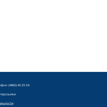
он: (4862) 43-25-54
иперссылки
альности
.