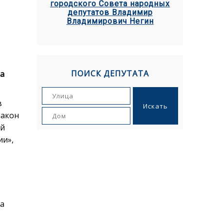
городского Совета народных
депутатов Владимир
Владимирович Негин
ПОИСК ДЕПУТАТА
ла
в
закон
ой
ии»,
а