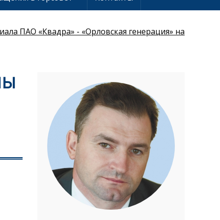
ала ПАО «Квадра» - «Орловская генерация» на
МЫ