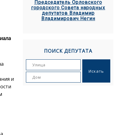
Председатель Орловского
городского Совета народных
депутатов Владимир
Владимирович Негин
иала
ПОИСК ДЕПУТАТА
на
ания и
ности
м
ла