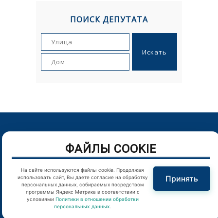
ПОИСК ДЕПУТАТА
© Орловский городской Совет народных депутатов. г.Орел,
ФАЙЛЫ COOKIE
Пролетарская гора, д. 1. Телефон: (4862) 43-25-54
Цитирование в Интернете материалов сайта возможно
На сайте используются файлы cookie. Продолжая
Принять
использовать сайт, Вы даете согласие на обработку
только при наличии гиперссылки
персональных данных, собираемых посредством
программы Яндекс Метрика в соответствии с
условиями
Политики в отношении обработки
Отправляя любую форму на сайте, вы соглашаетесь с
персональных данных
.
Политикой конфиденциальности
.