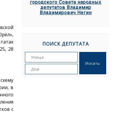
городского Совета народных
депутатов Владимир
Владимирович Негин
овской
Орёл»,
ьтатах
ПОИСК ДЕПУТАТА
25, 28
схему
рии, в
ённого
вления
тков с