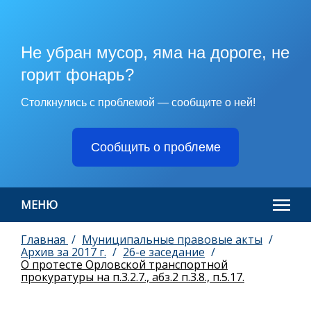
Не убран мусор, яма на дороге, не
горит фонарь?
Столкнулись с проблемой — сообщите о ней!
Сообщить о проблеме
МЕНЮ
Главная
Муниципальные правовые акты
Архив за 2017 г.
26-e заседание
О протесте Орловской транспортной
прокуратуры на п.3.2.7., абз.2 п.3.8., п.5.17.