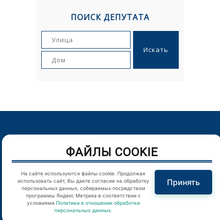
ПОИСК ДЕПУТАТА
© Орловский городской Совет народных депутатов. г.Орел,
ФАЙЛЫ COOKIE
Пролетарская гора, д. 1. Телефон: (4862) 43-25-54
Цитирование в Интернете материалов сайта возможно
На сайте используются файлы cookie. Продолжая
только при наличии гиперссылки
Принять
использовать сайт, Вы даете согласие на обработку
персональных данных, собираемых посредством
программы Яндекс Метрика в соответствии с
Отправляя любую форму на сайте, вы соглашаетесь с
условиями
Политики в отношении обработки
персональных данных
.
Политикой конфиденциальности
.