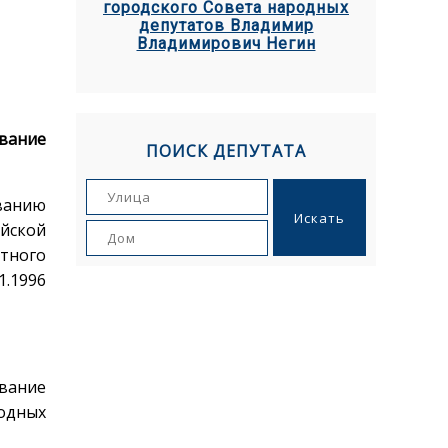
городского Совета народных
депутатов Владимир
Владимирович Негин
вание
ПОИСК ДЕПУТАТА
ованию
ийской
стного
1.1996
вание
одных