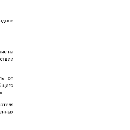
ездное
ние на
тствии
ть от
общего
».
ателя
енных