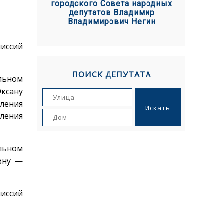
городского Совета народных
депутатов Владимир
Владимирович Негин
миссий
ПОИСК ДЕПУТАТА
льном
ксану
ления
ления
льном
вну —
миссий