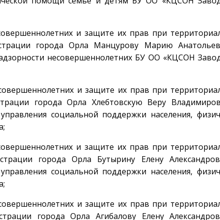
ической помощи семье и детям БУ ОО «КЦСОН Завод
совершеннолетних и защите их прав при территориа
истрации города Орла Манцурову Марию Анатолье
адзорности несовершеннолетних БУ ОО «КЦСОН Завод
есовершеннолетних и защите их прав при территориа
страции города Орла Хлебтовскую Веру Владимиро
управления социальной поддержки населения, физич
а;
совершеннолетних и защите их прав при территориа
страции города Орла Бутырину Елену Александро
управления социальной поддержки населения, физич
а;
есовершеннолетних и защите их прав при территориа
страции города Орла Агибалову Елену Александро