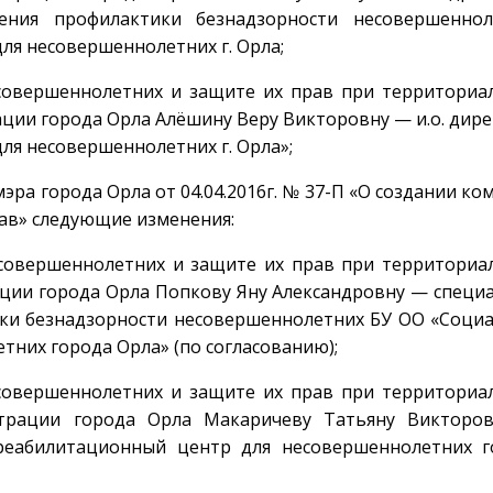
ения профилактики безнадзорности несовершеннол
я несовершеннолетних г. Орла;
совершеннолетних и защите их прав при территориа
ции города Орла Алёшину Веру Викторовну — и.о. дир
я несовершеннолетних г. Орла»;
ра города Орла от 04.04.2016г. № 37-П «О создании ко
ав» следующие изменения:
есовершеннолетних и защите их прав при территориа
ции города Орла Попкову Яну Александровну — специ
ки безнадзорности несовершеннолетних БУ ОО «Соци
них города Орла» (по согласованию);
совершеннолетних и защите их прав при территориа
трации города Орла Макаричеву Татьяну Викторо
реабилитационный центр для несовершеннолетних г