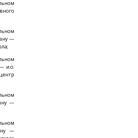
льном
авного
льном
вну —
ла;
льном
 и.о.
центр
льном
вну —
льном
вну —