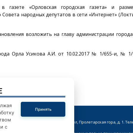
 в газете «Орловская городская газета» и разме
о Совета народных депутатов в сети «Интернет» (Лок
ановления возложить на главу администрации город
да Орла Усикова А.И. от 10.02.2017 № 1/655-и, № 1/
.
E
олжая
Принять
аботку
твом
кой Совет народных депутатов. г.Орел, Пролетарская гора, д. 1. Телеф
и с