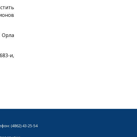
стить
тионов
а Орла
683-и,
он: (4862) 43-25-54