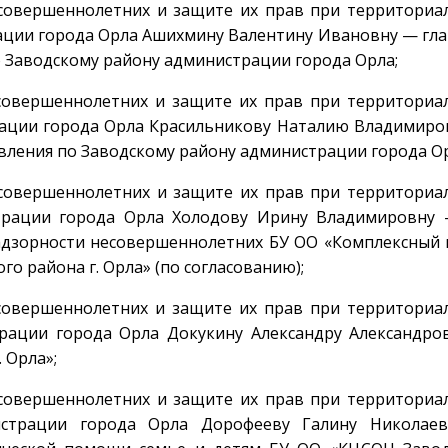
есовершеннолетних и защите их прав при территориа
ации города Орла Ашихмину Валентину Ивановну — гл
 Заводскому району администрации города Орла;
совершеннолетних и защите их прав при территориа
рации города Орла Красильникову Наталию Владимиро
вления по Заводскому району администрации города Ор
есовершеннолетних и защите их прав при территориа
трации города Орла Холодову Ирину Владимировну —
дзорности несовершеннолетних БУ ОО «Комплексный 
о района г. Орла» (по согласованию);
совершеннолетних и защите их прав при территориа
рации города Орла Докукину Александру Александро
 Орла»;
есовершеннолетних и защите их прав при территориа
истрации города Орла Дорофееву Галину Николае