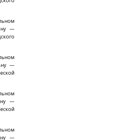
ского
льном
вну —
ского
льном
вну —
еской
льном
вну —
еской
льном
вну —