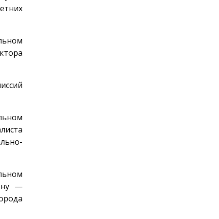
етних
льном
ектора
миссий
льном
алиста
ально-
льном
вну —
орода