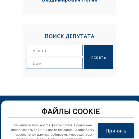
ПОИСК ДЕПУТАТА
ФАЙЛЫ COOKIE
© Орловский городской Совет народных депутатов. г.Орел,
Пролетарская гора, д. 1. Телефон: (4862) 43-25-54
На сайте используются файлы cookie. Продолжая
Принять
использовать сайт, Вы даете согласие на обработку
Цитирование в Интернете материалов сайта возможно
персональных данных, собираемых посредством