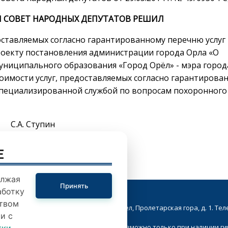
 СОВЕТ НАРОДНЫХ ДЕПУТАТОВ РЕШИЛ
оставляемых согласно гарантированному перечню услуг
роекту постановления администрации города Орла «О
униципального образования «Город Орёл» - мэра город
стоимости услуг, предоставляемых согласно гарантиров
специализированной службой по вопросам похоронного
 Ступин
E
олжая
Принять
аботку
твом
кой Совет народных депутатов. г.Орел, Пролетарская гора, д. 1. Телеф
и с
ие в Интернете материалов сайта возможно только при наличии г