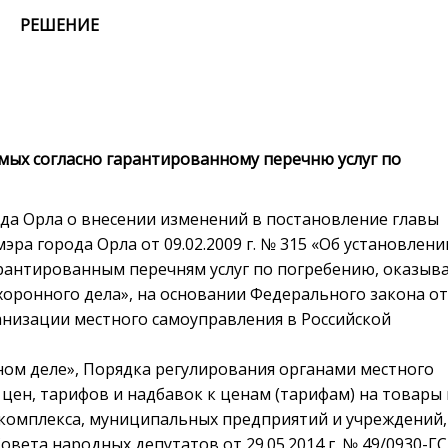
РЕШЕНИЕ
емых согласно гарантированному перечню услуг по
да Орла о внесении изменений в постановление главы
ра города Орла от 09.02.2009 г. № 315 «Об установлени
гарантированным перечням услуг по погребению, оказыв
оронного дела», на основании Федерального закона от
анизации местного самоуправления в Российской
нном деле», Порядка регулирования органами местного
цен, тарифов и надбавок к ценам (тарифам) на товары 
комплекса, муниципальных предприятий и учреждений,
вета народных депутатов от 29.05.2014 г. № 49/0930-ГС