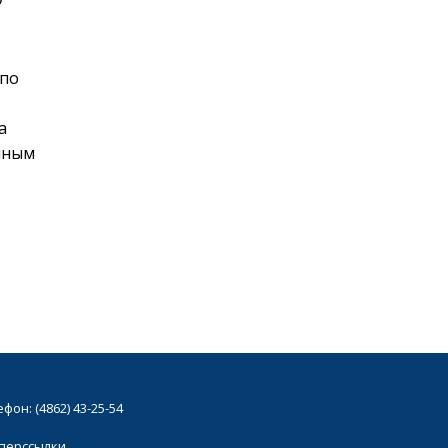
 по
а
анным
он: (4862) 43-25-54
иперссылки