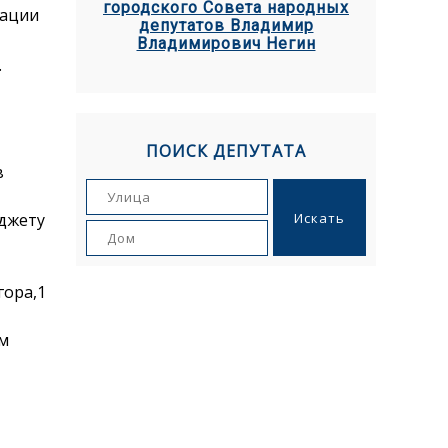
городского Совета народных
зации
депутатов Владимир
Владимирович Негин
.
ПОИСК ДЕПУТАТА
в
юджету
гора,1
ом