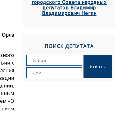
городского Совета народных
депутатов Владимир
Владимирович Негин
 Орла
ПОИСК ДЕПУТАТА
озного
твии с
вления
зации
ении,
енным
ием «О
ением