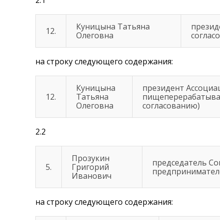
Куницына Татьяна
презид
12.
Олеговна
соглас
на строку следующего содержания:
Куницына
президент Ассоциа
12.
Татьяна
пищеперерабатываю
Олеговна
согласованию)
2.2
Прозукин
председатель Со
5.
Григорий
предпринимателе
Иванович
на строку следующего содержания: