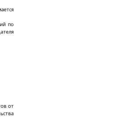
ается
чий по
ателя
тов от
льства