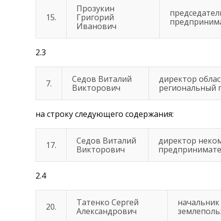
Прозукин
председател
15.
Григорий
предпринимат
Иванович
2.3
Седов Виталий
директор обла
7.
Викторович
региональный г
на строку следующего содержания:
Седов Виталий
директор неко
17.
Викторович
предпринимател
2.4
Татенко Сергей
начальник
20.
Александрович
землеполь