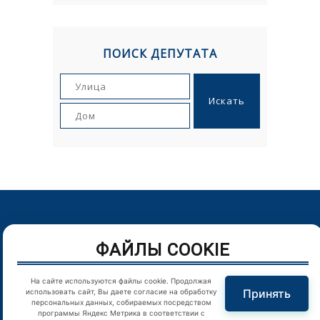
ПОИСК ДЕПУТАТА
© Орловский городской Совет народных депутатов. г.Орел,
ФАЙЛЫ COOKIE
Пролетарская гора, д. 1. Телефон: (4862) 43-25-54
Цитирование в Интернете материалов сайта возможно
На сайте используются файлы cookie. Продолжая
только при наличии гиперссылки
Принять
использовать сайт, Вы даете согласие на обработку
персональных данных, собираемых посредством
программы Яндекс Метрика в соответствии с
Отправляя любую форму на сайте, вы соглашаетесь с