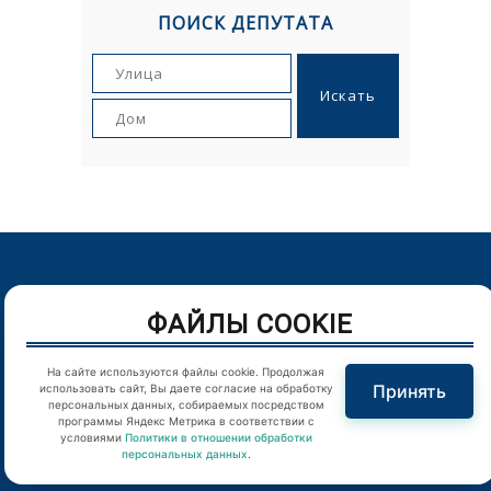
ПОИСК ДЕПУТАТА
© Орловский городской Совет народных депутатов. г.Орел,
ФАЙЛЫ COOKIE
Пролетарская гора, д. 1. Телефон: (4862) 43-25-54
Цитирование в Интернете материалов сайта возможно
На сайте используются файлы cookie. Продолжая
только при наличии гиперссылки
Принять
использовать сайт, Вы даете согласие на обработку
персональных данных, собираемых посредством
программы Яндекс Метрика в соответствии с
Отправляя любую форму на сайте, вы соглашаетесь с
условиями
Политики в отношении обработки
персональных данных
.
Политикой конфиденциальности
.