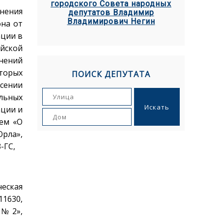
городского Совета народных
нения
депутатов Владимир
Владимирович Негин
она от
ации в
йской
енений
торых
ПОИСК ДЕПУТАТА
сении
льных
ации и
ем «О
рла»,
-ГС,
еская
11630,
 № 2»,