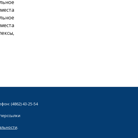
альное
места
альное
 места
лексы,
он: (4862) 43-25-54
иперссылки
альности
.