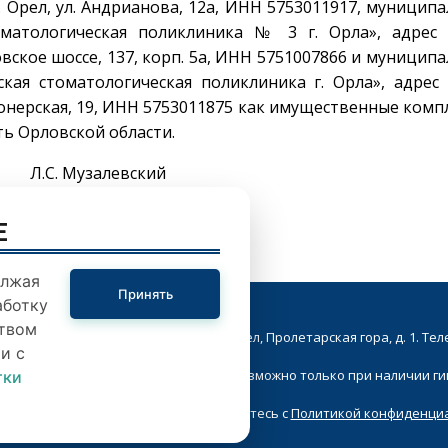
. Орел, ул. Андрианова, 12а, ИНН 5753011917, муницип
оматологическая поликлиника № 3 г. Орла», адрес 
овское шоссе, 137, корп. 5а, ИНН 5751007866 и муницип
кая стоматологическая поликлиника г. Орла», адрес
Пионерская, 19, ИНН 5753011875 как имущественные комп
ть Орловской области.
 Музалевский
E
олжая
Принять
аботку
твом
кой Совет народных депутатов. г.Орел, Пролетарская гора, д. 1. Телеф
и с
ие в Интернете материалов сайта возможно только при наличии г
тки
я любую форму на сайте, вы соглашаетесь с
Политикой конфиденци