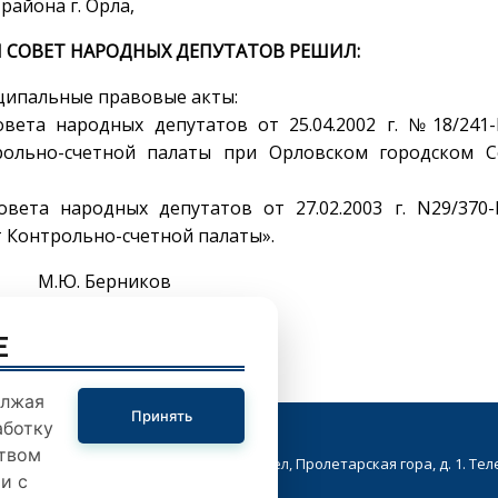
района г. Орла,
 СОВЕТ НАРОДНЫХ ДЕПУТАТОВ РЕШИЛ:
ципальные правовые акты:
вета народных депутатов от 25.04.2002 г. №18/241
рольно-счетной палаты при Орловском городском С
вета народных депутатов от 27.02.2003 г. N29/370
 Контрольно-счетной палаты».
. Берников
E
олжая
Принять
аботку
твом
кой Совет народных депутатов. г.Орел, Пролетарская гора, д. 1. Телеф
и с