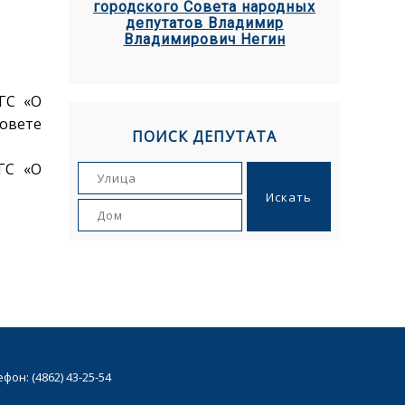
городского Совета народных
депутатов Владимир
Владимирович Негин
-ГС «О
овете
ПОИСК ДЕПУТАТА
-ГС «О
он: (4862) 43-25-54