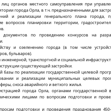
 лиц органов местного самоуправления при управле
ории города Орла, в т.ч. предназначенными для застр
нений и реализации генерального плана города, п
ие вопросов планировки территории, градостроител
в.
е документов по проведению конкурсов на разра
и.
ойству и озеленению города (в том числе устройс
ров, бульваров).
я инженерной, транспортной и социальной инфраструкт
онструкции существующей застройки.
ой базы по реализации государственной целевой про
овании и реализации муниципальных целевых про
феры, сноса аварийного и ветхого жилья.
истрацией города Орла, органами государственной в
зическими лицами по вопросам подготовки и прове
просам подготовки и проведения празднования 450-