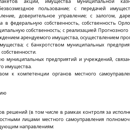
 пакетов акций, имущества муниципальной каз
езвозмездное пользование; с передачей имущес
ление, доверительное управление; с залогом, даре
а в федеральную собственность, собственность Орло
ципальную собственность; с реализацией Прогнозного
ждением арендуемого имущества, осуществлением пр
мущества; с банкротством муниципальных предприя
собственности.
ью муниципальных предприятий и учреждений, связа
о имущества.
твом к компетенции органов местного самоуправле
тию
ов решений (в том числе в рамках контроля за испол
ностными лицами местного самоуправления полномоч
едующим направлениям: