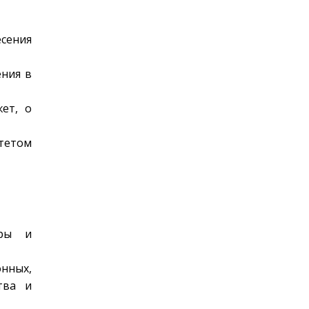
есения
ения в
ет, о
тетом
уры и
онных,
тва и