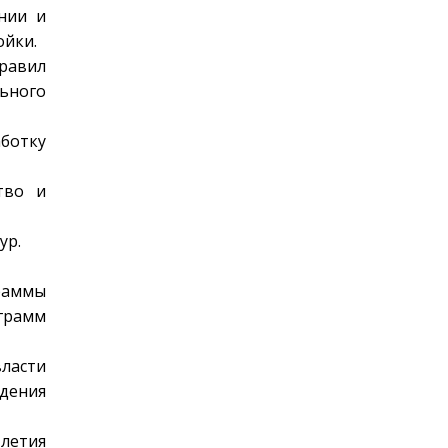
нии и
ойки.
равил
ьного
ботку
тво и
ур.
граммы
грамм
ласти
дения
летия