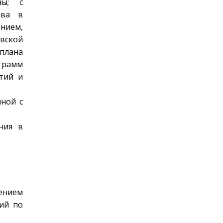
ны; с
тва в
нием,
вской
 плана
ограмм
тий и
нной с
ния в
нением
ий по