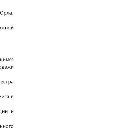
Орла.
ожной
ящимся
родажи
естра
мися в
ции и
ьного