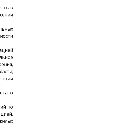
еств в
сении
льных
ности
ацией
ельное
рения,
асти;
енции
ета о
ний по
ацией,
жилых